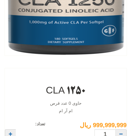
CLA 1250
حاوی 0 عدد قرص
ام آر ام
تعداد:
999,999,999 ریال