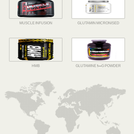
MUSCLE INFUSION
GLUTAMIN MICRONISED
HMB
GLUTAMINE 100G POWDER