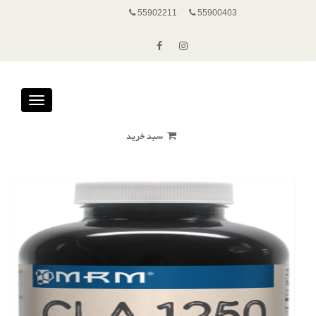
55902211
55900403
Toggle
avigation
سبد خرید